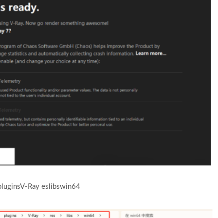
nsV-Ray eslibswin64