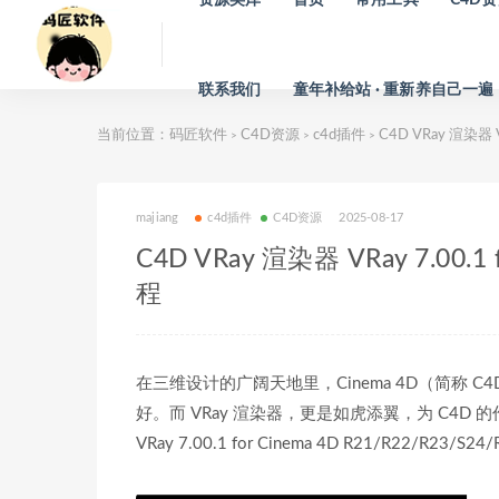
联系我们
童年补给站 · 重新养自己一遍
当前位置：
码匠软件
C4D资源
c4d插件
C4D VRay 渲染器 
>
>
>
majiang
c4d插件
C4D资源
2025-08-17
C4D VRay 渲染器 VRay 7.0
程
在三维设计的广阔天地里，Cinema 4D（简称
好。而 VRay 渲染器，更是如虎添翼，为 C4
VRay 7.00.1 for Cinema 4D R21/R22/