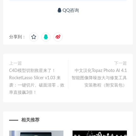
QQ咨询
分享到：
上一篇
下一篇
C4D模型切割救星来了！
中文汉化Topaz Photo AI 4.1
RocketLasso Slicer v1.03 来
智能图像降噪放大与修复工具
袭：一键切片、破面清零，效
安装教程（附安装包）
率直接飙3倍！
相关推荐