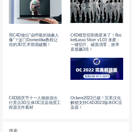
用C4D做出“会呼吸的抽象人
C4D模型切割救星来了！Roc
像”？这门Domestika教程让
ketLasso Slicer v1.03 来袭：
你的3D艺术彻底破圈！
一键切片、破面清零，效率
直接飙3倍！
C4D国庆节十一人物旅游出
Octane2022已破！完美汉化
行景点3D立体OC渲染场景工
解锁支持C4D2023版本OC渲
程源文件素材
染器！
搜索