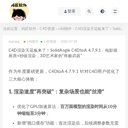
登录
当前位置：
码匠软件
C4D资源
c4d插件
C4D渲染天花板来了！SolidAngle C4DtoA 4.7.9.1：电影级画质+秒级渲染，3D艺术家的“终极武器”​
>
>
>
majiang
c4d插件
C4D资源
2025-07-29
C4D渲染天花板来了！SolidAngle C4DtoA 4.7.9.1：电影级
画质+秒级渲染，3D艺术家的“终极武器”​
作为年度重磅更新，C4DtoA 4.7.9.1 针对C4D用户优化了
三大核心体验：
1. 渲染速度“再突破”：复杂场景也能“丝滑”​
优化了GPU加速算法，​
百万面模型的渲染时间从10分
钟缩短至3分钟
；
新增“视口缓存”功能：首次渲染后，后续调整参数无需