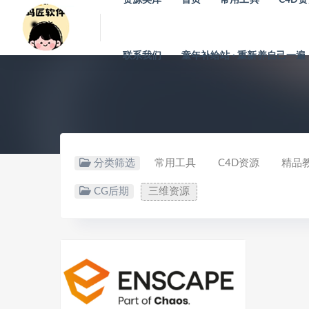
联系我们
童年补给站 · 重新养自己一遍
分类筛选
常用工具
C4D资源
精品
CG后期
三维资源