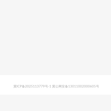
冀ICP备2025113779号-1
冀公网安备13011002000605号