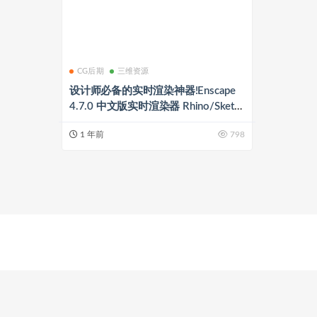
CG后期
三维资源
设计师必备的实时渲染神器!Enscape
4.7.0 中文版实时渲染器 Rhino/Sketch
Up/Archicad/Revit/Vectorworks实时
1 年前
798
渲染插件+预设库