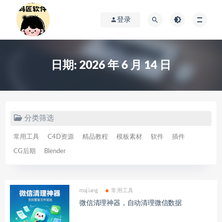
登录
日期:
2026 年 6 月 14 日
分类筛选
常用工具
C4D资源
精品教程
模板素材
软件
插件
CG后期
Blender
majiang
常用工具
微信清理神器，自动清理微信数据