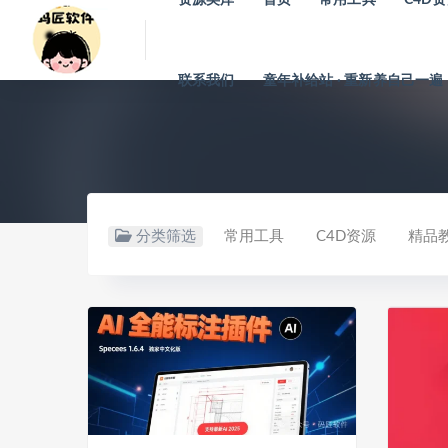
联系我们
童年补给站 · 重新养自己一遍
分类筛选
常用工具
C4D资源
精品