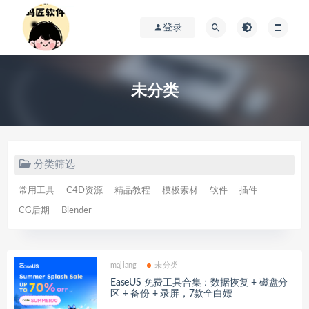
登录
未分类
分类筛选
常用工具
C4D资源
精品教程
模板素材
软件
插件
CG后期
Blender
majiang
未分类
EaseUS 免费工具合集：数据恢复 + 磁盘分
区 + 备份 + 录屏，7款全白嫖