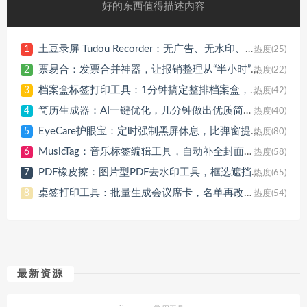
好的东西值得描述内容
土豆录屏 Tudou Recorder：无广告、无水印、无时长限制的轻量录屏神器
1
热度(25)
票易合：发票合并神器，让报销整理从“半小时”变“30秒”
2
热度(22)
档案盒标签打印工具：1分钟搞定整排档案盒，排版调格式这种事，终于不用再折腾了
3
热度(42)
简历生成器：AI一键优化，几分钟做出优质简历，免费导出PDF/Word
4
热度(40)
EyeCare护眼宝：定时强制黑屏休息，比弹窗提醒更有效的护眼工具
5
热度(80)
MusicTag：音乐标签编辑工具，自动补全封面歌词，支持MP3/FLAC等格式
6
热度(58)
PDF橡皮擦：图片型PDF去水印工具，框选遮挡批量处理
7
热度(65)
桌签打印工具：批量生成会议席卡，名单再改也只需半分钟
8
热度(54)
最新资源