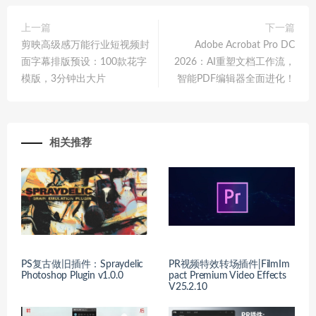
上一篇
下一篇
剪映高级感万能行业短视频封
Adobe Acrobat Pro DC
面字幕排版预设：100款花字
2026：AI重塑文档工作流，
模版，3分钟出大片
智能PDF编辑器全面进化！
相关推荐
PS复古做旧插件：Spraydelic
PR视频特效转场插件|FilmIm
Photoshop Plugin v1.0.0
pact Premium Video Effects
V25.2.10