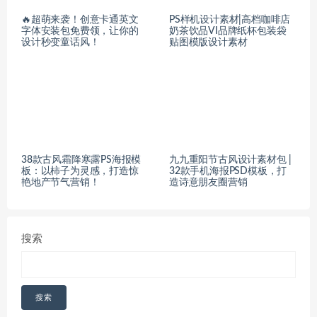
🔥超萌来袭！创意卡通英文
PS样机设计素材|高档咖啡店
字体安装包免费领，让你的
奶茶饮品VI品牌纸杯包装袋
设计秒变童话风！​
贴图模版设计素材
38款古风霜降寒露PS海报模
九九重阳节古风设计素材包 |
板：以柿子为灵感，打造惊
32款手机海报PSD模板，打
艳地产节气营销！
造诗意朋友圈营销
搜索
搜索