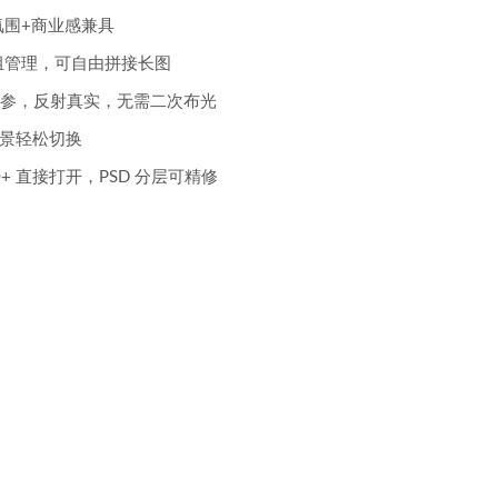
围+商业感兼具
组管理，可自由拼接长图
调参，反射真实，无需二次布光
日景轻松切换
.0+ 直接打开，PSD 分层可精修