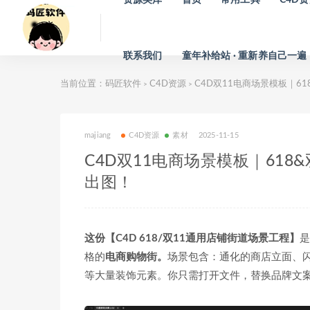
联系我们
童年补给站 · 重新养自己一遍
当前位置：
码匠软件
C4D资源
C4D双11电商场景模板｜6
>
>
majiang
C4D资源
素材
2025-11-15
C4D双11电商场景模板｜61
出图！
这份【C4D 618/双11通用店铺街道场景工程】
是
格的
电商购物街。
场景包含：通化的商店立面、
等大量装饰元素。你只需打开文件，替换品牌文