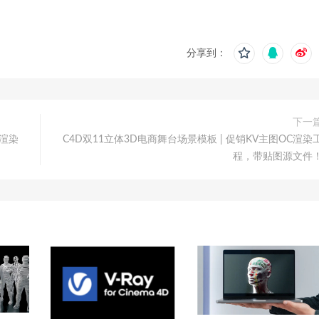
分享到：
下一
C渲染
C4D双11立体3D电商舞台场景模板 | 促销KV主图OC渲染
程，带贴图源文件