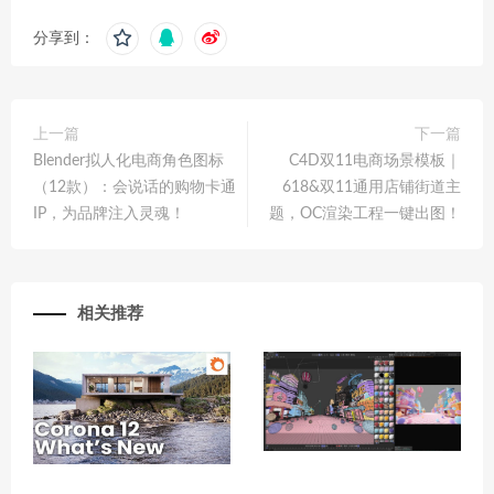
分享到：
上一篇
下一篇
Blender拟人化电商角色图标
C4D双11电商场景模板｜
（12款）：会说话的购物卡通
618&双11通用店铺街道主
IP，为品牌注入灵魂！
题，OC渲染工程一键出图！
相关推荐