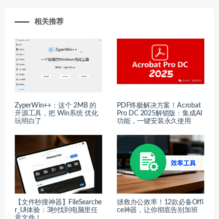
相关推荐
ZyperWin++：这个 2MB 的
PDF终极解决方案！Acrobat
开源工具，把 Win系统 优化
Pro DC 2025解锁版：集成AI
玩明白了
功能，一键安装永久使用
【文件秒搜神器】FileSearche
拯救办公效率！12款必备Offi
r_UI体验：3秒找到电脑里任
ce神器，让你彻底告别加班
意文件！