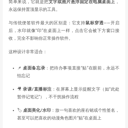
简单来说，它就是把
文字或图片悬浮固定在电脑桌面上
，
永远保持置顶显示的工具。
与传统便签软件最大的区别是：它支持
鼠标穿透
——开启
后，水印就像“印”在桌面上一样，点击它会被下方窗口接
收，完全不影响你正常操作软件
。
这种设计非常适合：
📌
桌面备忘录
：把待办事项直接“贴”在眼前，永远不
怕忘记
🎥
录课/直播标注
：在屏幕上显示提醒文字（如“此处
暂停记笔记”），不干扰操作流程
🏷️
桌面美化/水印
：放一句喜欢的座右铭或个性签名，
甚至可以把喜欢的动漫角色图片“贴”在桌面上