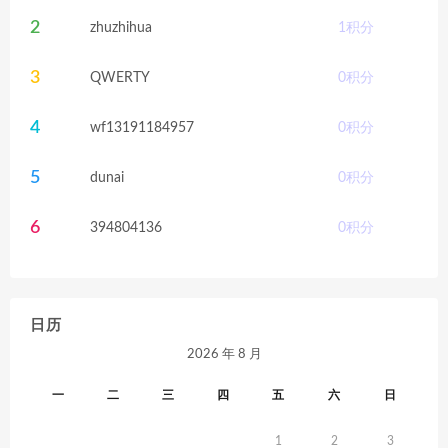
2
zhuzhihua
1
积分
3
QWERTY
0
积分
4
wf13191184957
0
积分
5
dunai
0
积分
6
394804136
0
积分
日历
2026 年 8 月
一
二
三
四
五
六
日
1
2
3